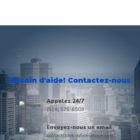
Étui ipad
Accessoires
Pupitre
Accessoires
Pupitre
Besoin d'aide! Contactez-nous
Appelez 24/7
(514) 576-6509
Envoyez-nous un email
contact@tek-informatique.com