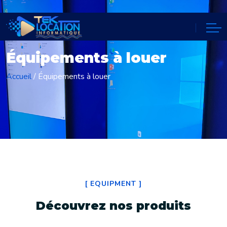
Équipements à louer
Accueil
/
Équipements à louer
[
EQUIPMENT
]
Découvrez nos produits